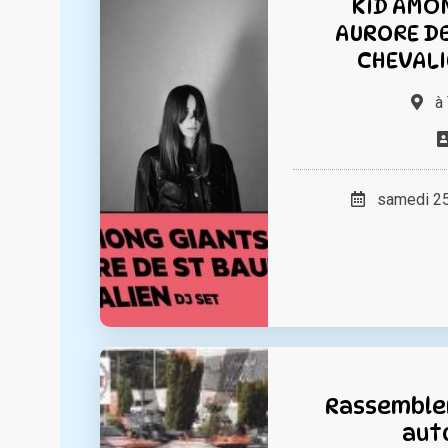
KID AMO
AURORE DE
CHEVALI
à
samedi 25 
Rassemble
aut