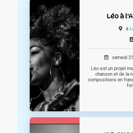
Léo à l'
à
L
samedi 25 
Léo est un projet mu
chanson et de la 
compositions en franç
for