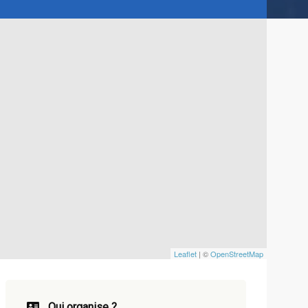
Leaflet
| ©
OpenStreetMap
Qui organise ?