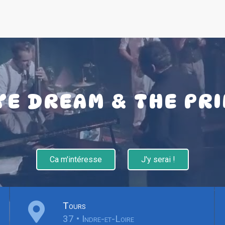
E DREAM & THE PR
Ca m'intéresse
J'y serai !
Tours
37 • Indre-et-Loire