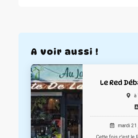
A voir aussi !
Le Red Déba
à
mardi 21 
Cette fois c'est le 