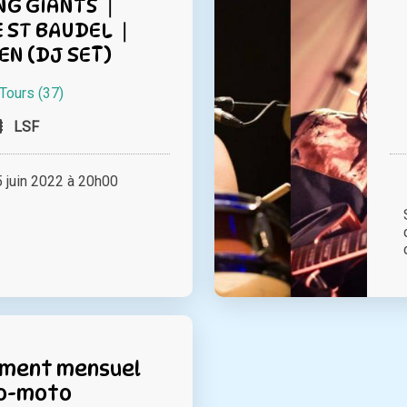
NG GIANTS ❘
 ST BAUDEL ❘
EN (DJ SET)
Tours (37)
LSF
juin 2022 à 20h00
ment mensuel
o-moto