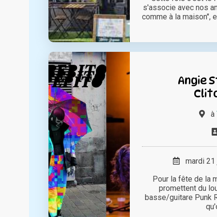
s'associe avec nos ami
comme à la maison", et 
Angie S
Clit
à
mardi 21 
Pour la fête de la 
promettent du lou
basse/guitare Punk R
qu'o