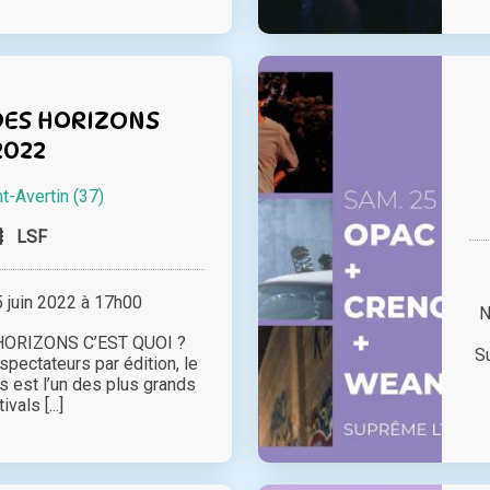
DES HORIZONS
2022
nt-Avertin (37)
LSF
juin 2022 à 17h00
N
HORIZONS C’EST QUOI ?
S
pectateurs par édition, le
s est l’un des plus grands
ivals [...]