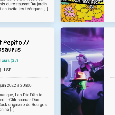
s du restaurant "Au jardin,
on invite les féériques [...]
t Pepito //
osaurus
Tours (37)
LSF
juin 2022 à 20h00
musique, Les Dix Fûts te
rd ! -Clitosaurus- Duo
ock originaire de Bourges
n ne [...]