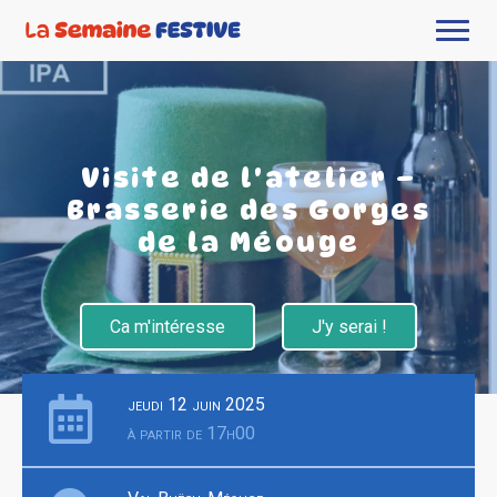
Visite de l'atelier –
Brasserie des Gorges
de la Méouge
Ca m'intéresse
J'y serai !
jeudi 12 juin 2025
à partir de 17h00