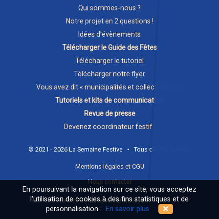
Qui sommes-nous ?
Notre projet en 2 questions !
Idées d'évènements
Télécharger le Guide des Fêtes
Télécharger le tutoriel
Télécharger notre flyer
Vous avez dit « municipalités et collectivités » ?
Tutoriels et kits de communication
Revue de presse
Devenez coordinateur festif !
© 2021 - 2026 La Semaine Festive • Tous droits réservés
Mentions légales et CGU
Nous contacter
En poursuivant la navigation sur ce site, vous acceptez
l'utilisation de cookies à des fins statistiques et de
Site réalisé par Hélène Michel et
samosate.com
personnalisation.
En savoir plus