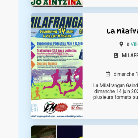
La Milafr
à
Vil
MILAF
dimanche 14
La Milafrangan Gaindi
dimanche 14 juin 2
plusieurs formats sur 