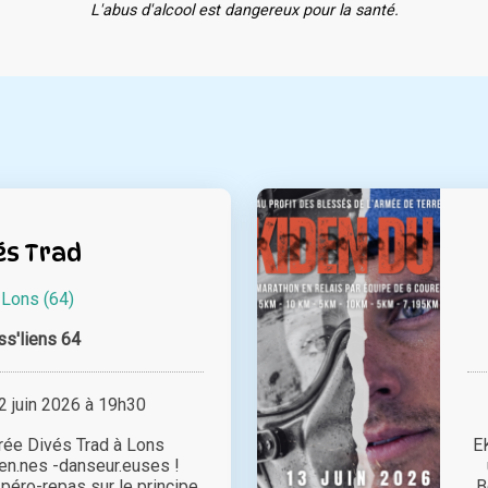
L'abus d'alcool est dangereux pour la santé.
és Trad
à
Lons (64)
ss'liens 64
 juin 2026 à 19h30
rée Divés Trad à Lons
EK
en.nes -danseur.euses !
péro-repas sur le principe
B