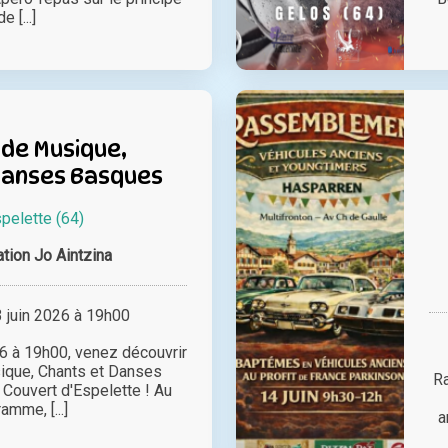
de [...]
 de Musique,
Danses Basques
pelette (64)
tion Jo Aintzina
juin 2026 à 19h00
6 à 19h00, venez découvrir
sique, Chants et Danses
R
Couvert d'Espelette ! Au
amme, [...]
a