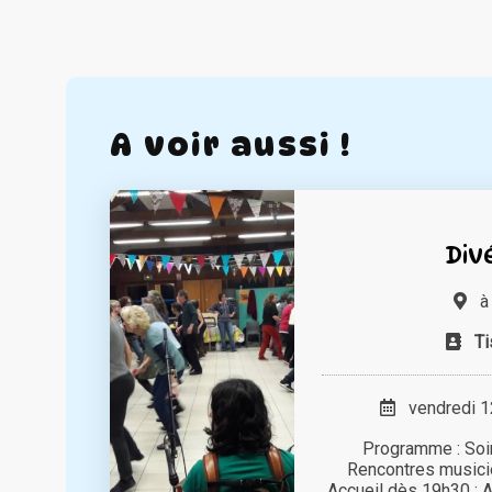
A voir aussi !
Div
Ti
vendredi 12
Programme : Soi
Rencontres musici
Accueil dès 19h30 : A