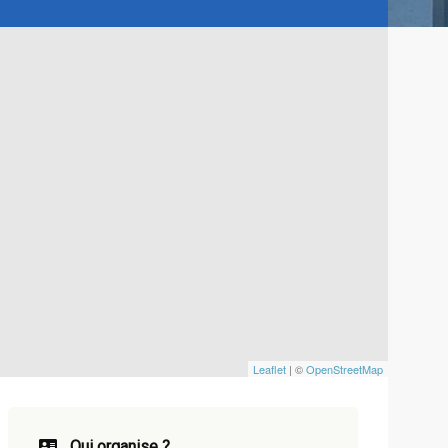
Leaflet
| ©
OpenStreetMap
Qui organise ?