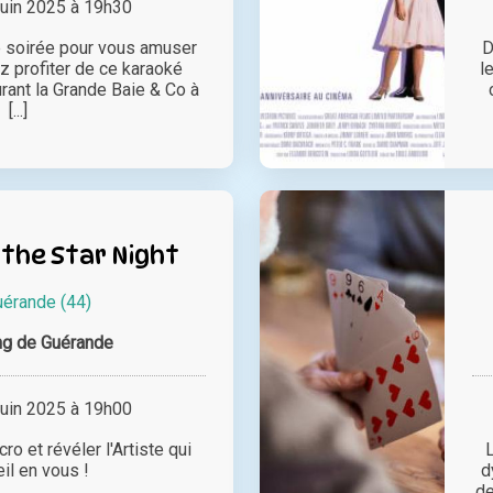
juin 2025 à 19h30
 soirée pour vous amuser
D
 profiter de ce karaoké
l
rant la Grande Baie & Co à
[...]
the Star Night
uérande (44)
ng de Guérande
juin 2025 à 19h00
o et révéler l'Artiste qui
l en vous !
d
de