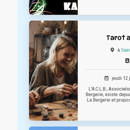
Tarot a
à
Sain
jeudi 12 
L’A.C.L.B., Associati
Bergerie, existe depui
La Bergerie et propose