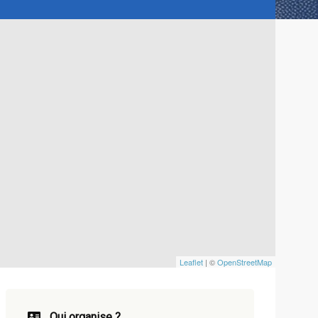
Leaflet
| ©
OpenStreetMap
Qui organise ?