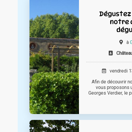
Dégustez 
notre 
dégu
à
Château
vendredi 13
Afin de découvrir no
vous proposons u
Georges Verdier, le p