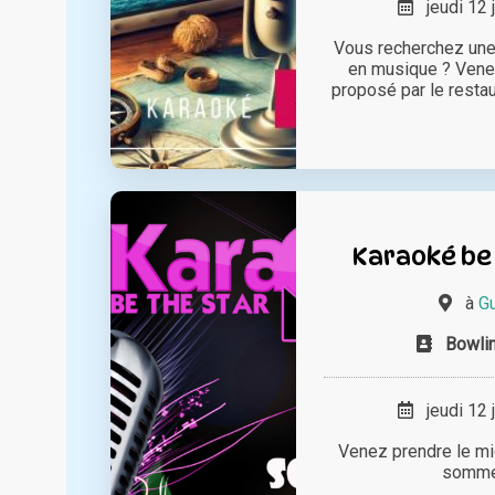
jeudi 12 
Vous recherchez une
en musique ? Venez
proposé par le restau
Karaoké be 
à
G
Bowli
jeudi 12 
Venez prendre le micr
sommei