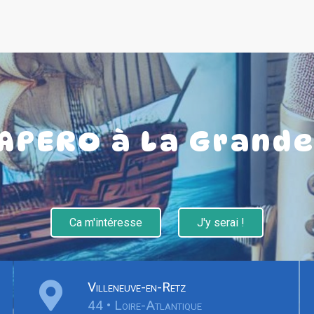
'APERO à La Grande
Ca m'intéresse
J'y serai !
Villeneuve-en-Retz
44 • Loire-Atlantique