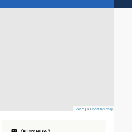
Leaflet
| ©
OpenStreetMap
Qui organise ?