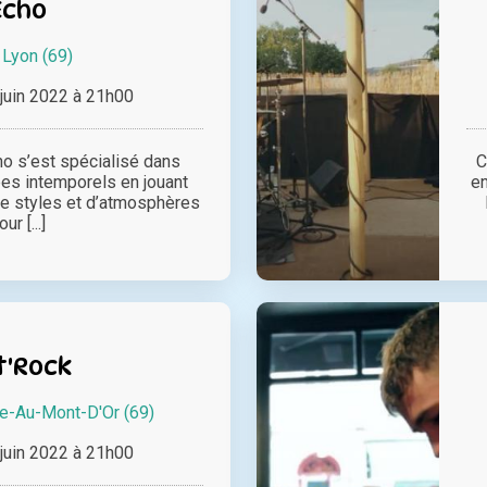
Echo
à
Lyon (69)
juin 2022 à 21h00
o s’est spécialisé dans
C
bes intemporels en jouant
en
de styles et d’atmosphères
our [...]
t'Rock
-Au-Mont-D'Or (69)
juin 2022 à 21h00