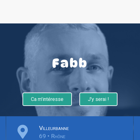
Fabb
Ca m'intéresse
J'y serai !
Villeurbanne
69 • Rhône