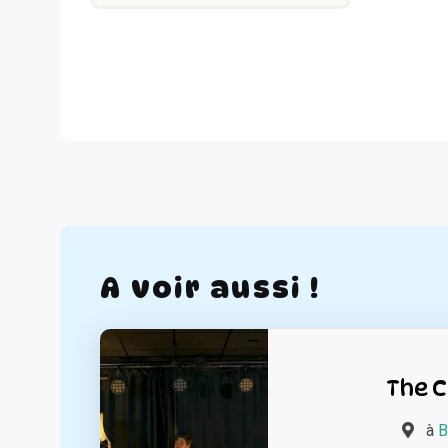
A voir aussi !
The C
à
B