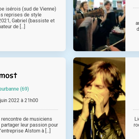
pe isérois (sud de Vienne)
es reprises de style
021, Gabriel (bassiste et
a
ateur de [...]
d
lmost
leurbanne (69)
juin 2022 à 21h00
a rencontre de musiciens
Li
 partager leur passion pour
ro
’entreprise Alstom à [...]