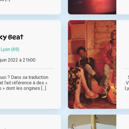
ky Beat
à
Lyon (69)
juin 2022 à 21h00
uoi ? Dans sa traduction
at fait référence à des «
V
 dont les origines [...]
Ly