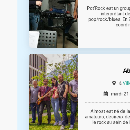
Pot’Rock est un grou
interprétant d
pop/rock/blues. En 2
coordin
A
à
Vil
mardi 21 
Almost est né de l
amateurs, désireux de
le rock au sein de l