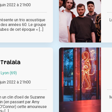
juin 2022 à 21h00
résente un trio acoustique
L
 des années 60. Le groupe
ubes de cet époque « [...]
 Tralala
à
Lyon (69)
juin 2022 à 21h00
 un clin d’oeil de Suzanne
M
in (en passant par Amy
O’Connor) cette amoureuse
du [...]