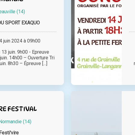
auville (14)
DU SPORT EXAQUO
 juin 2024 à 09h00
13 juin. 9h00 - Epreuve
juin. 14h00 – Ouverture Tri
in. 8h30 – Épreuve [...]
RE FESTIVAL
 Normandie (14)
Festi'vire