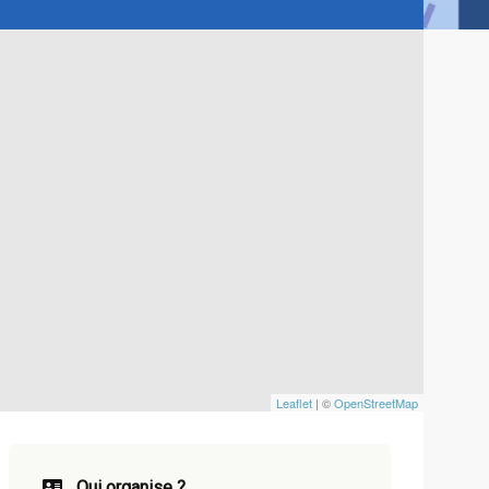
Leaflet
| ©
OpenStreetMap
Qui organise ?