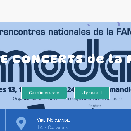
E CONCERTS de la
Ca m'intéresse
J'y serai !
Vire Normandie
14 • Calvados