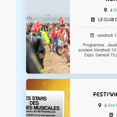
à
De
LE CLUB 
vendredi 14
Programme : Jeudi 
scolaire Vendredi 14 
Expo. Samedi 15 ju
FESTI'VI
à
Vire