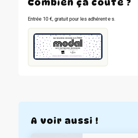
Combien ça coûte ?
Entrée 10 €, gratuit pour les adhérent·e·s.
A voir aussi !