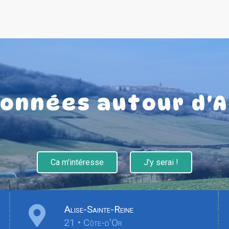
onnées autour d'A
Ca m'intéresse
J'y serai !
Alise-Sainte-Reine
21 • Côte-d'Or