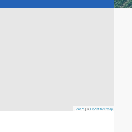
Leaflet
| ©
OpenStreetMap