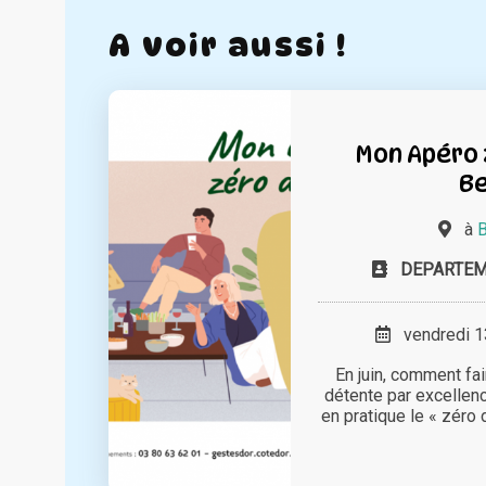
A voir aussi !
Mon Apéro 
B
à
B
DEPARTEM
vendredi 13
En juin, comment fa
détente par excellen
en pratique le « zéro d