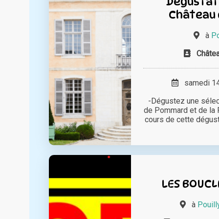
Dégustati
Château
à
P
Châte
samedi 14 
-Dégustez une sélec
de Pommard et de la 
cours de cette dégusta
LES BOUCLE
à
Pouill