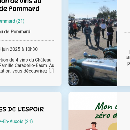
on de vins au
 de Pommard
ommard (21)
au de Pommard
juin 2025 à 10h30
ch
tion de 4 vins du Château
p
Famille Carabello-Baum. Au
tion, vous découvrirez [...]
S DE L'ESPOIR
y-En-Auxois (21)