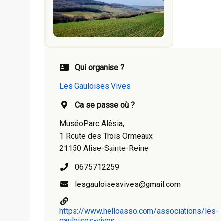
Qui organise ?
Les Gauloises Vives
Ca se passe où ?
MuséoParc Alésia,
1 Route des Trois Ormeaux
21150 Alise-Sainte-Reine
0675712259
lesgauloisesvives@gmail.com
https://www.helloasso.com/associations/les-
gauloises-vives