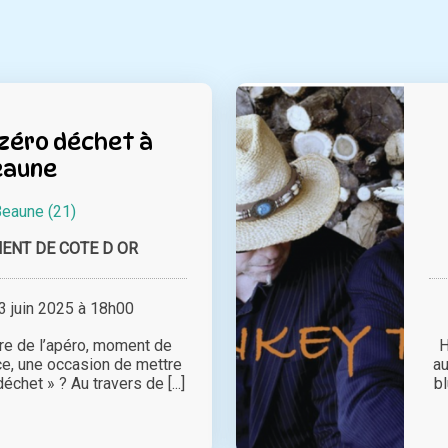
zéro déchet à
eaune
eaune (21)
ENT DE COTE D OR
 juin 2025 à 18h00
ire de l’apéro, moment de
H
ce, une occasion de mettre
au
échet » ? Au travers de [...]
b