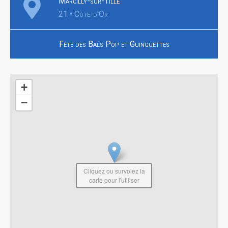
Marcilly-sur-Tille
21 • Côte-d'Or
Fête des Bals Pop et Guinguettes
+
−
Cliquez ou survolez la
carte pour l'utiliser