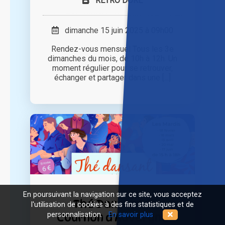
RETRO DORE
dimanche 15 juin 2025 à 09h00
Rendez-vous mensuel Tous les 3e
dimanches du mois, de 10h à 12h. Un
moment régulier pour se retrouver,
échanger et partager dans une [...]
En poursuivant la navigation sur ce site, vous acceptez
Thé Dansant à
l'utilisation de cookies à des fins statistiques et de
Cournon d'Auvergne
personnalisation.
En savoir plus