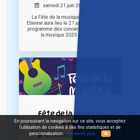
samedi 21 juin 2025 à 18h00
La Fête de la musique 2025 à Saint
Etienne aura lieu le 21 juin: découvrez le
programme des concerts de la Fête de
la musique 2025 à Saint [...]
Fête de la musique
2025
En poursuivant la navigation sur ce site, vous acceptez
l'utilisation de cookies à des fins statistiques et de
personnalisation.
En savoir plus
à
Chazelles-Sur-Lyon (42)