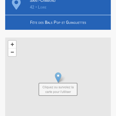
Saint-Chamond
42 • Loire
Fête des Bals Pop et Guinguettes
+
−
Cliquez ou survolez la
carte pour l'utiliser