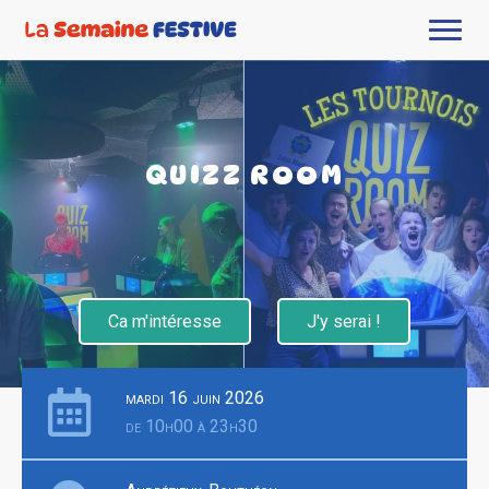
QUIZZ ROOM
Ca m'intéresse
J'y serai !
mardi 16 juin 2026
de 10h00 à 23h30