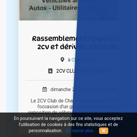
Rassemblement/Exposition
2cv et dérivés, Véhicules
à
Charlieu (42)
2CV CLUB CHARLIENDIN
dimanche 21 juin 2026 à 09h00
Le 2CV Club de Charlieu célèbre ses 10 ans à
l’occasion d’un grand rassemblement et
exposition de véhicules anciens le dimanche 21
juin [...]
En poursuivant la navigation sur ce site, vous acceptez
l'utilisation de cookies à des fins statistiques et de
personnalisation.
En savoir plus