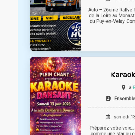
Auto – 26eme Rallye R
de la Loire au Monast
du Puy-en-Velay. Comp
Karaok
à
B
Ensemble 
samedi 13 
Préparez votre voix…
comme une star ou c