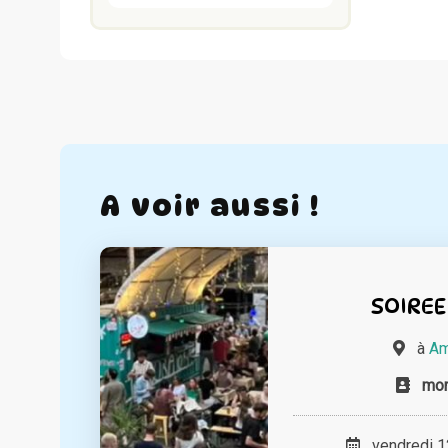
A voir aussi !
SOIREE
à
Am
mor
vendredi 12