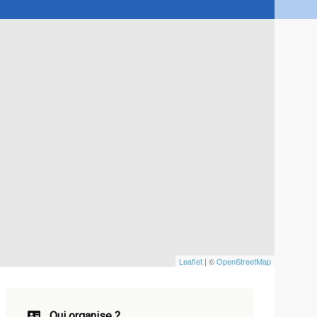
Leaflet
| ©
OpenStreetMap
Qui organise ?