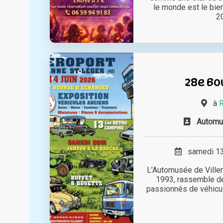
le monde est le bie
20
28e Bo
à
R
Automus
samedi 13 
L’Automusée de Viller
1993, rassemble de
passionnés de véhicule