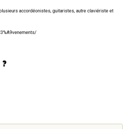
usieurs accordéonistes, guitaristes, autre claviériste et
%C3%A9venements/
 ?