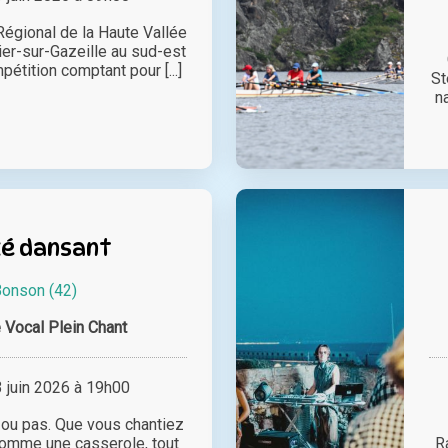
égional de la Haute Vallée
ier-sur-Gazeille au sud-est
étition comptant pour [...]
St
n
é dansant
onson (42)
Vocal Plein Chant
juin 2026 à 19h00
 ou pas. Que vous chantiez
omme une casserole, tout
R