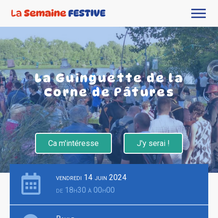
La Guinguette de la
Corne de Pâtures
Ca m'intéresse
J'y serai !
vendredi 14 juin 2024
de 18h30 à 00h00