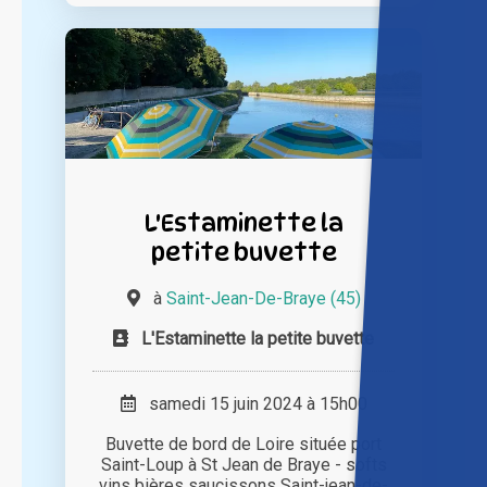
L'Estaminette la
petite buvette
à
Saint-Jean-De-Braye (45)
L'Estaminette la petite buvette
samedi 15 juin 2024 à 15h00
Buvette de bord de Loire située port
Saint-Loup à St Jean de Braye - softs
vins bières saucissons Saint-jean-de-