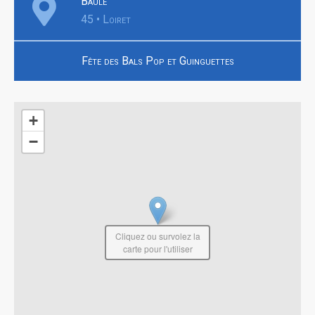
Baule
45 • Loiret
Fête des Bals Pop et Guinguettes
+
−
Cliquez ou survolez la
carte pour l'utiliser