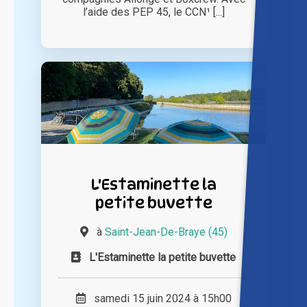
l’aide des PEP 45, le CCN¹ [...]
L'Estaminette la
petite buvette
à
Saint-Jean-De-Braye (45)
L'Estaminette la petite buvette
samedi 15 juin 2024 à 15h00