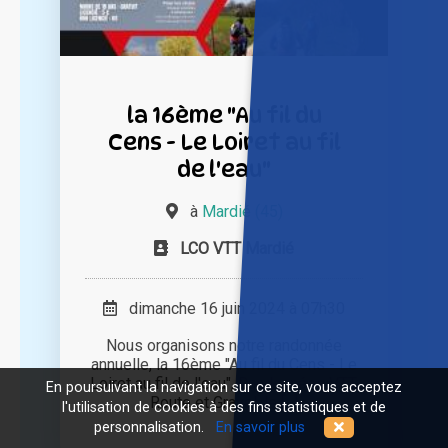
la 16ème "Au fil du
Cens - Le Loiret au fil
de l'eau"
à
Mardié (45)
LCO VTT Mardié
dimanche 16 juin 2024 à 07h30
Nous organisons notre randonnée
annuelle, la 16ème "Au fil du Cens - Le
Loiret au fil de l'eau", Randonnées VTT,
En poursuivant la navigation sur ce site, vous acceptez
Route et Gravel, le [...]
l'utilisation de cookies à des fins statistiques et de
personnalisation.
En savoir plus