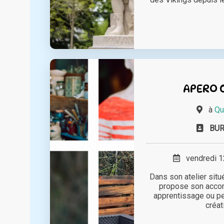
APERO 
à
Qu
BUR
vendredi 12
Dans son atelier situ
propose son acco
apprentissage ou p
créati