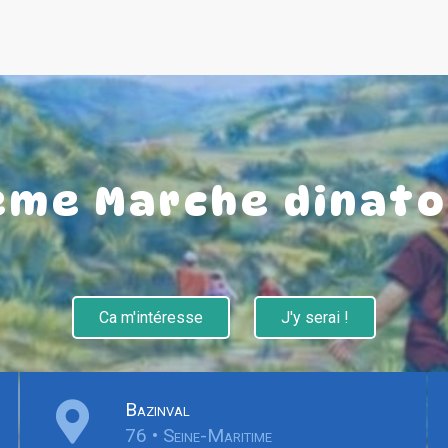
ème Marche dinato
Ca m'intéresse
J'y serai !
Bazinval
76 • Seine-Maritime