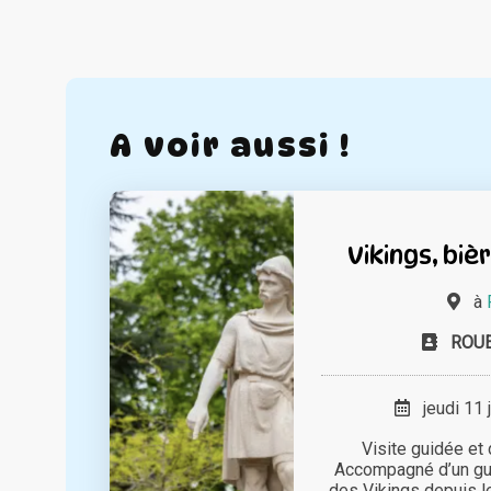
A voir aussi !
Vikings, biè
à
ROU
jeudi 11 
Visite guidée et
Accompagné d’un gui
des Vikings depuis l