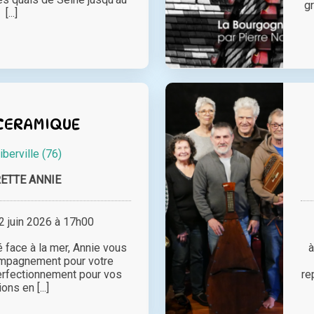
g
[...]
CERAMIQUE
iberville (76)
ETTE ANNIE
 juin 2026 à 17h00
é face à la mer, Annie vous
à
mpagnement pour votre
erfectionnement pour vos
re
ons en [...]