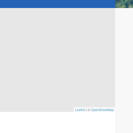
Leaflet
| ©
OpenStreetMap