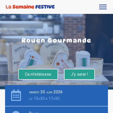
Rouen Gourmande
Ca m'intéresse
J'y serai !
samedi 20 juin 2026
de 15h30 à 17h30