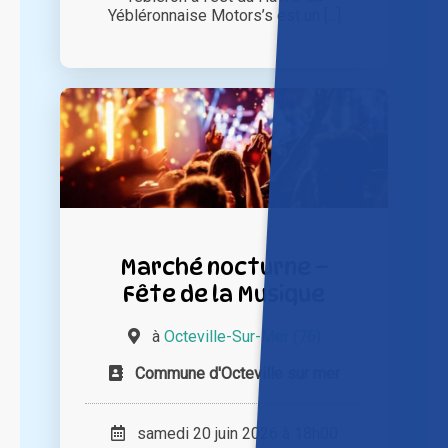
Yébléronnaise Motors’s est un [...]
Marché nocturne –
Fête de la Musique
à
Octeville-Sur-Mer (76)
Commune d'Octeville sur mer
samedi 20 juin 2026 à 18h00