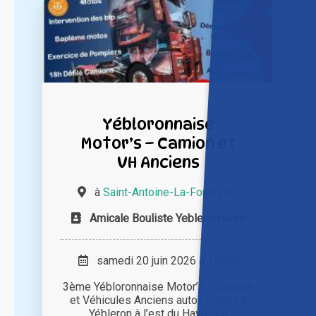
Yébloronnaise
Motor’s – Camion et
VH Anciens
à
Saint-Antoine-La-Forêt (76)
Amicale Bouliste Yebleronnaise
samedi 20 juin 2026 à 14h00
3ème Yébloronnaise Motor’s – Camion
et Véhicules Anciens autos motos à
Yébleron à l’est du Havre. La