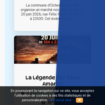
La commune d’Octeville-sur-Mer
organise un marché nocturne le samedi
20 juin 2026, rue Félix Faure, de 18h00
à 22h30. Cet événement, [...]
La Légende des Deux
Amants
En poursuivant la navigation sur ce site, vous acceptez
à
Amfreville-Sous-Les-Monts (27)
l'utilisation de cookies à des fins statistiques et de
personnalisation.
En savoir plus
XP'TRAIL