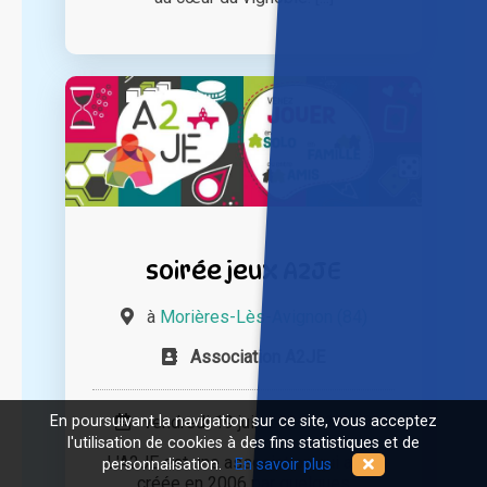
soirée jeux A2JE
à
Morières-Lès-Avignon (84)
Association A2JE
vendredi 19 juin 2026 à 19h00
En poursuivant la navigation sur ce site, vous acceptez
l'utilisation de cookies à des fins statistiques et de
L'A2JE est une association qui a été
personnalisation.
En savoir plus
créée en 2006 par quelques