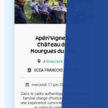
Apéri'Vigne au
Château des
Mourgues du Grès
à
Beaucaire (30)
SCEA FRANCOIS COLLARD
mercredi 17 juin 2026 à 11h00
Dans le cadre authentique d’un domaine
familial chargé d’histoire, partez pour
une expérience conviviale et immersive
au cœur du vignoble. [...]