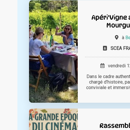
Apéri'Vigne
Mourgu
à
Be
SCEA FR
vendredi 12
Dans le cadre authent
chargé d’histoire, p
conviviale et immersiv
Rassembl