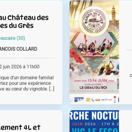
 au Château des
es du Grès
aucaire (30)
ANCOIS COLLARD
 juin 2026 à 11h00
c
ique d’un domaine familial
artez pour une expérience
e au cœur du vignoble. [...]
ement 4L et