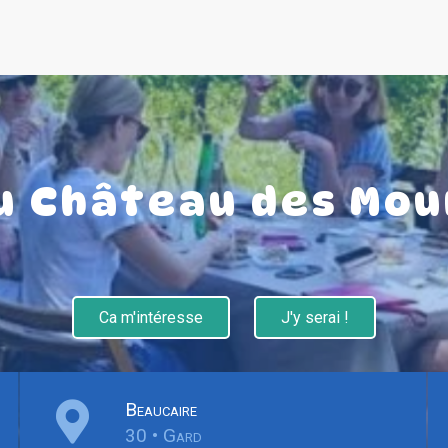
au Château des Mou
Ca m'intéresse
J'y serai !
Beaucaire
30 • Gard