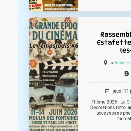
Rassembl
Estafette 
les
à
Saint-P
jeudi 11 
Thème 2026 : La G
Décorations rétro, 
accessoires pho
thémati