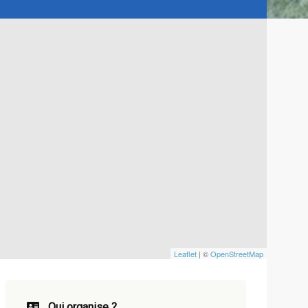
Leaflet
| ©
OpenStreetMap
Qui organise ?