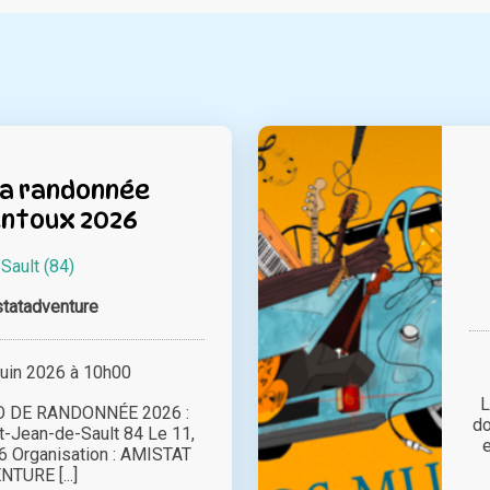
la randonnée
ntoux 2026
à
Sault (84)
tatadventure
juin 2026 à 10h00
L
 DE RANDONNÉE 2026 :
do
t-Jean-de-Sault 84 Le 11,
e
26 Organisation : AMISTAT
TURE [...]