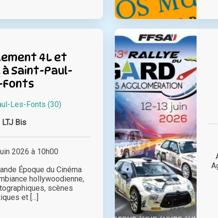
ement 4L et
à Saint-Paul-
-Fonts
aul-Les-Fonts (30)
LTJ Bis
juin 2026 à 10h00
A
rande Époque du Cinéma
ambiance hollywoodienne,
tographiques, scènes
ques et [...]