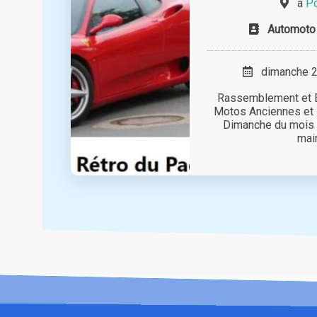
à
Po
Automoto 
dimanche 26
Rassemblement et E
Motos Anciennes et 
Dimanche du mois à 
mairi