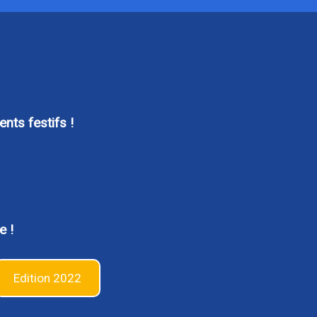
nts festifs !
e !
Edition 2022