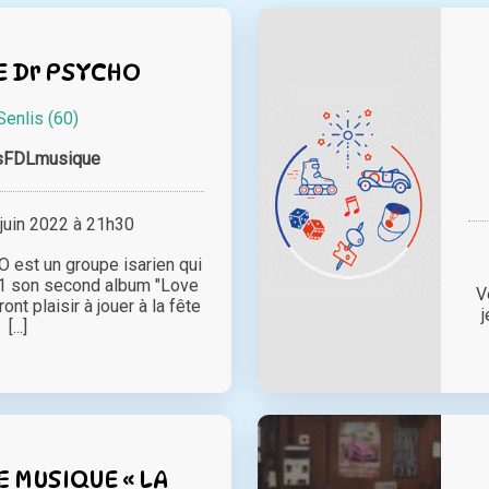
 Dr PSYCHO
Senlis (60)
sFDLmusique
juin 2022 à 21h30
st un groupe isarien qui
021 son second album "Love
V
ront plaisir à jouer à la fête
j
[...]
E MUSIQUE « LA