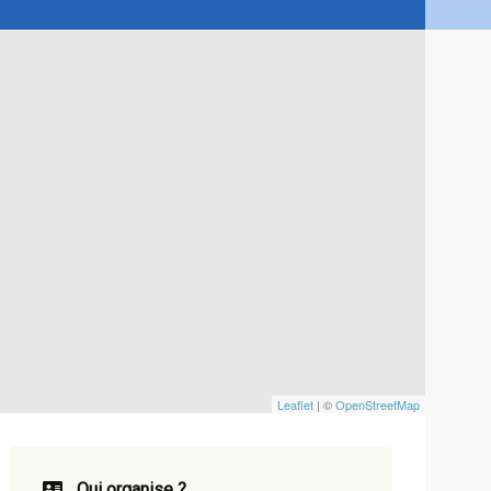
Leaflet
| ©
OpenStreetMap
Qui organise ?