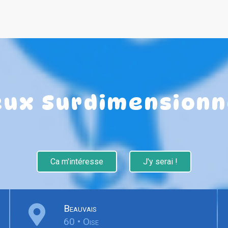
eux Surdimensionn
Ca m'intéresse
J'y serai !
Beauvais
60 • Oise