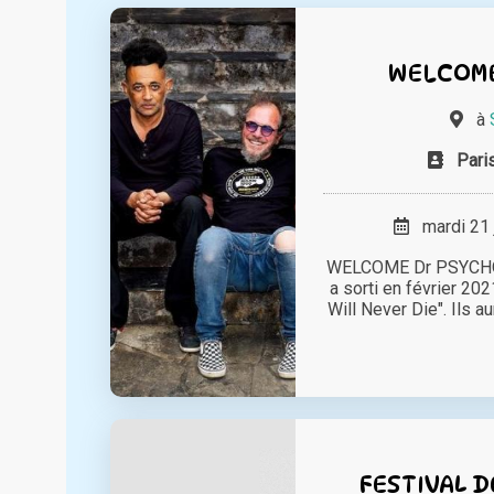
WELCOME
à
Pari
mardi 21 
WELCOME Dr PSYCHO e
a sorti en février 2
Will Never Die". Ils au
FESTIVAL D