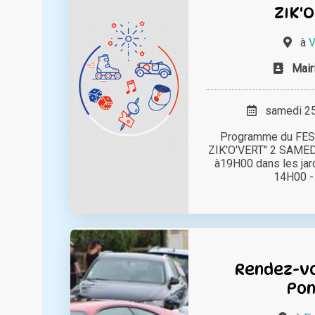
ZIK'O
à
V
Mair
samedi 25 
Programme du FES
ZIK'O'VERT" 2 SAME
à19H00 dans les ja
14H00 - A
Rendez-vo
Pon