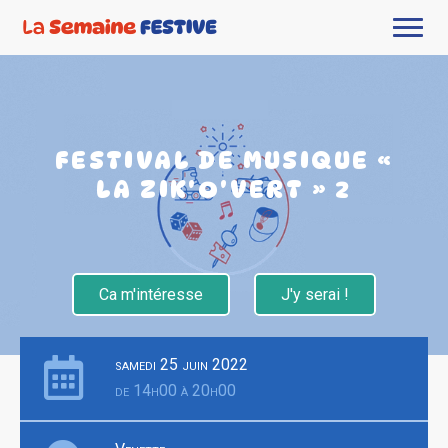
FESTIVAL DE MUSIQUE «
LA ZIK'O'VERT » 2
Ca m'intéresse
J'y serai !
samedi 25 juin 2022
de 14h00 à 20h00