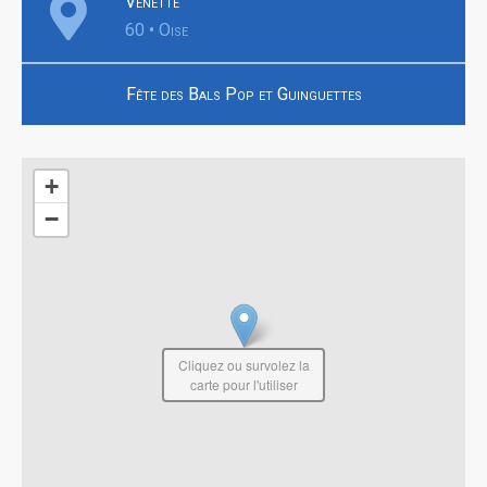
Venette
60 • Oise
Fête des Bals Pop et Guinguettes
+
−
Cliquez ou survolez la
carte pour l'utiliser