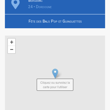
Bergerac
24 • Dordogne
Fête des Bals Pop et Guinguettes
+
−
Cliquez ou survolez la
carte pour l'utiliser