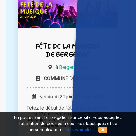
FÊTE DE LA MUSIQUE
DE BERGERAC
à
Bergerac (24)
COMMUNE DE BERGERAC
vendredi 21 juin 2024 à 18h00
Fêtez le début de l'été à Bergerac avec
la 42ème édition de la Fête de la
En poursuivant la navigation sur ce site, vous acceptez
Musique. Venez célébrer la musique à
l'utilisation de cookies à des fins statistiques et de
Bergerac dans le cadre [...]
personnalisation.
En savoir plus