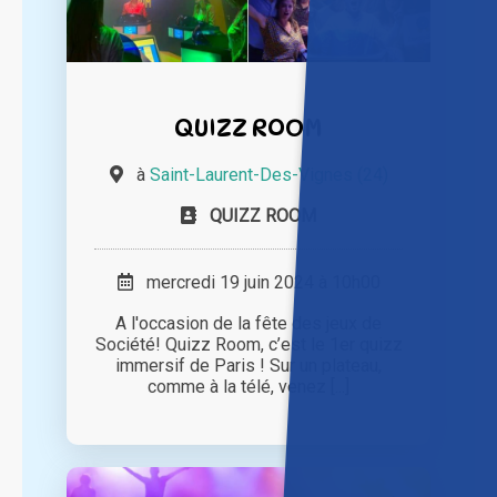
QUIZZ ROOM
à
Saint-Laurent-Des-Vignes (24)
QUIZZ ROOM
mercredi 19 juin 2024 à 10h00
A l'occasion de la fête des jeux de
Société! Quizz Room, c’est le 1er quizz
immersif de Paris ! Sur un plateau,
comme à la télé, venez [...]