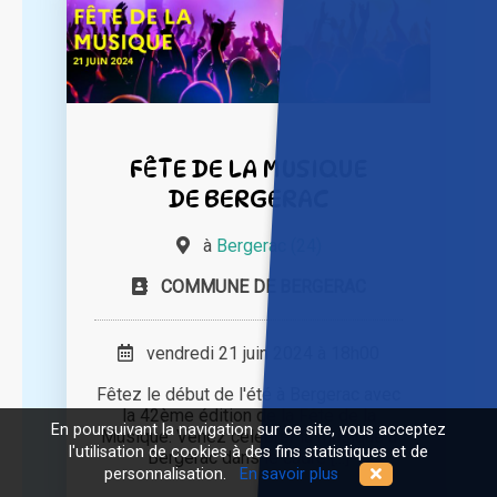
FÊTE DE LA MUSIQUE
DE BERGERAC
à
Bergerac (24)
COMMUNE DE BERGERAC
vendredi 21 juin 2024 à 18h00
Fêtez le début de l'été à Bergerac avec
la 42ème édition de la Fête de la
En poursuivant la navigation sur ce site, vous acceptez
Musique. Venez célébrer la musique à
l'utilisation de cookies à des fins statistiques et de
Bergerac dans le cadre [...]
personnalisation.
En savoir plus