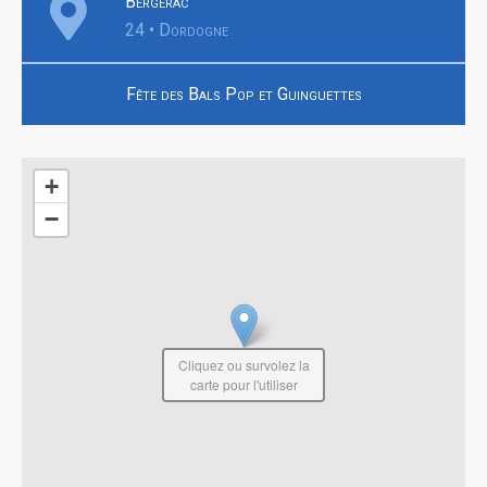
Bergerac
24 • Dordogne
Fête des Bals Pop et Guinguettes
+
−
Cliquez ou survolez la
carte pour l'utiliser