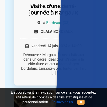
Visite d'une demi-
journée à Margaux
à
Bordeaux (33)
OLALA BORDEAUX
vendredi 14 juin 2024 à 14h00
Découvrez Margaux et ses châteaux
dans un cadre idéal pour s'initier à la
viticulture et aux assemblages
bordelais. Laissez-vous tenter par l'art
[...]
En poursuivant la navigation sur ce site, vous acceptez
l'utilisation de cookies à des fins statistiques et de
personnalisation.
En savoir plus