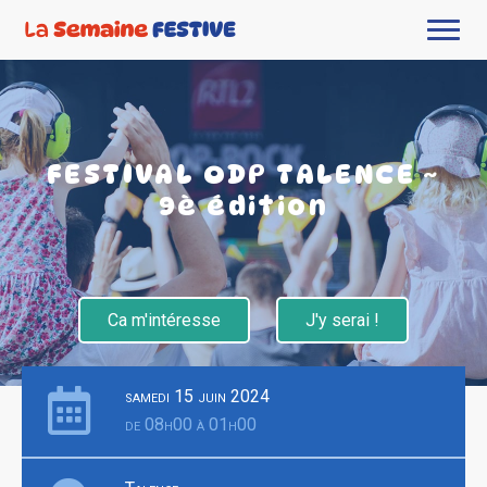
FESTIVAL ODP TALENCE ~
9è édition
Ca m'intéresse
J'y serai !
samedi 15 juin 2024
de 08h00 à 01h00