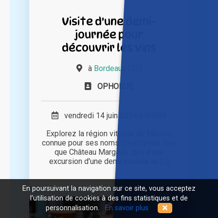
Visite d'une demi-
journée pour
découvrir les vins
à
Bordeaux (33)
OPHORUS
vendredi 14 juin 2024 à 09h00
Explorez la région viticole du Médoc,
connue pour ses noms prestigieux, tels
que Château Margaux, lors d'une
excursion d'une demi-journée au [...]
En poursuivant la navigation sur ce site, vous acceptez
l'utilisation de cookies à des fins statistiques et de
personnalisation.
En savoir plus