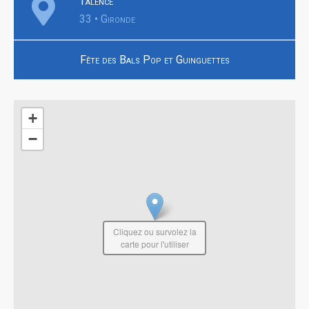
Talence
33 • Gironde
Fête des Bals Pop et Guinguettes
+
−
Cliquez ou survolez la
carte pour l'utiliser