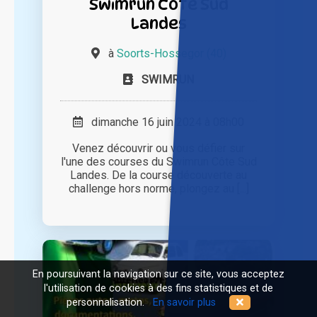
Swimrun Côte Sud
Landes
à
Soorts-Hossegor (40)
SWIMRUN
dimanche 16 juin 2024 à 08h00
Venez découvrir ou vous défier sur
l'une des courses du Swimrun Côte Sud
Landes. De la course découverte au
challenge hors norme, plongez au [...]
En poursuivant la navigation sur ce site, vous acceptez
l'utilisation de cookies à des fins statistiques et de
personnalisation.
En savoir plus