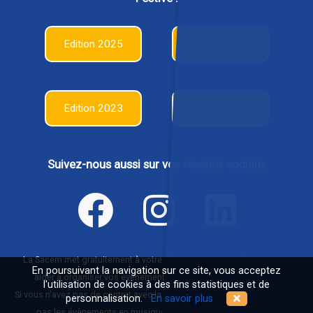
Edition 2025
Edition 2024
Edition 2023
Edition 2022
Suivez-nous aussi sur vos réseaux sociaux
La Sacem met gratuitement à votre disposition un guide pour vous
En poursuivant la navigation sur ce site, vous acceptez
aider à organiser vos évènements en musique,
disponible ici
.
l'utilisation de cookies à des fins statistiques et de
Si vous n'avez pas de contrat avec la Sacem, ou si ce contrat ne couvre
personnalisation.
En savoir plus
pas les évènements en musique, vous pouvez effectuer une