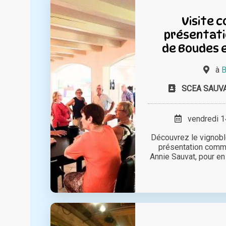
Visite 
présentati
de Boudes 
à
B
SCEA SAUVA
vendredi 14
Découvrez le vignobl
présentation comme
Annie Sauvat, pour en