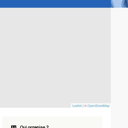
Leaflet
| ©
OpenStreetMap
Qui organise ?