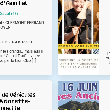
d’ Familial
Gerzat (63)
onal - CLERMONT FERRAND
DOYEN
juin 2024 à 18h00
our les grands… mais aussi
T
x ! Ce bal Trad’, à visée
vo
é par le Lion Club [...]
! 
 de véhicules
 à Nonette-
onnette