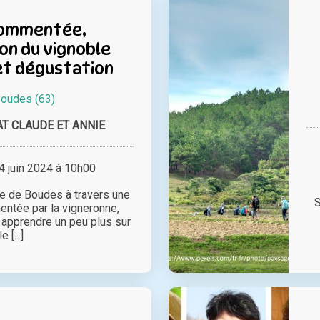
commentée,
on du vignoble
et dégustation
oudes (63)
T CLAUDE ET ANNIE
 juin 2024 à 10h00
e de Boudes à travers une
S
ntée par la vigneronne,
 apprendre un peu plus sur
le [...]