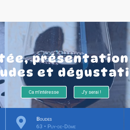
tée, présentation 
udes et dégustat
Ca m'intéresse
J'y serai !
Boudes
63 • Puy-de-Dôme