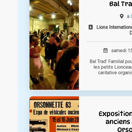
Bal Tra
à
Lions Internati
samedi 15 
Bal Trad’ Familial p
les petits Lionceau
caritative organis
Exposition
anciens
Ors