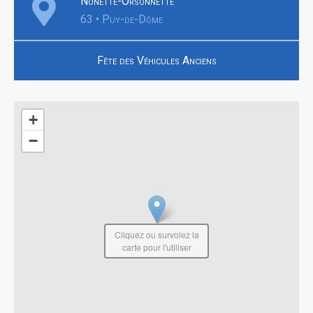
Nonette-Orsonnette
63 • Puy-de-Dôme
Fête des Véhicules Anciens
+
−
Cliquez ou survolez la
carte pour l'utiliser