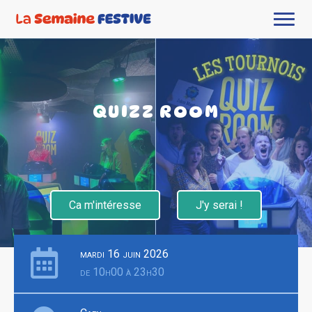
QUIZZ ROOM
Ca m'intéresse
J'y serai !
mardi 16 juin 2026
de 10h00 à 23h30