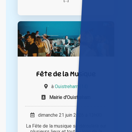
Fête de la Musique
à
Ouistreham (14)
Mairie d'Ouistreham
dimanche 21 juin 2026 à 13h00
La Fête de la musique se déroulera sur
plusieurs lieux et tout au long de la