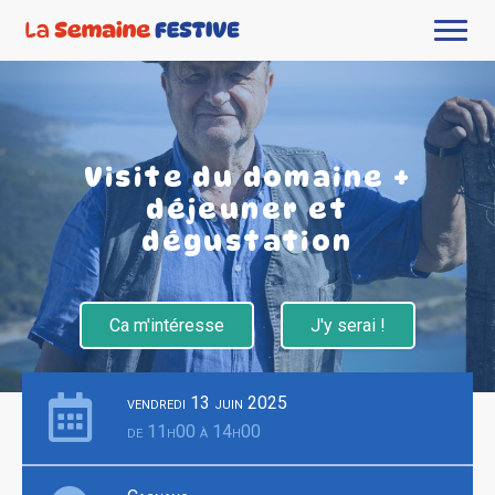
Visite du domaine +
déjeuner et
dégustation
Ca m'intéresse
J'y serai !
vendredi 13 juin 2025
de 11h00 à 14h00