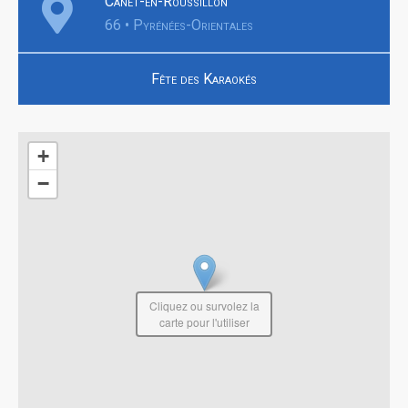
Canet-en-Roussillon
66 • Pyrénées-Orientales
Fête des Karaokés
+
−
Cliquez ou survolez la
carte pour l'utiliser