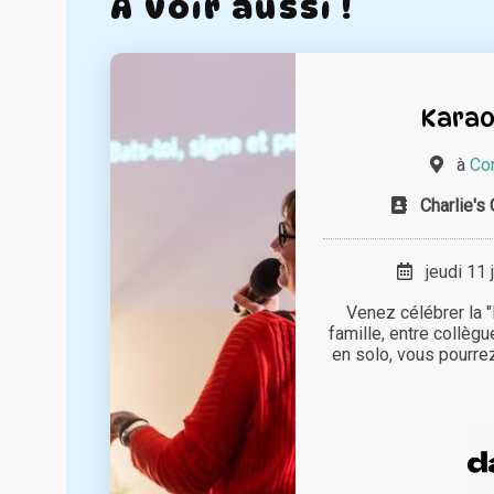
A voir aussi !
Karao
à
Co
Charlie's 
jeudi 11 
Venez célébrer la "
famille, entre collèg
en solo, vous pourre