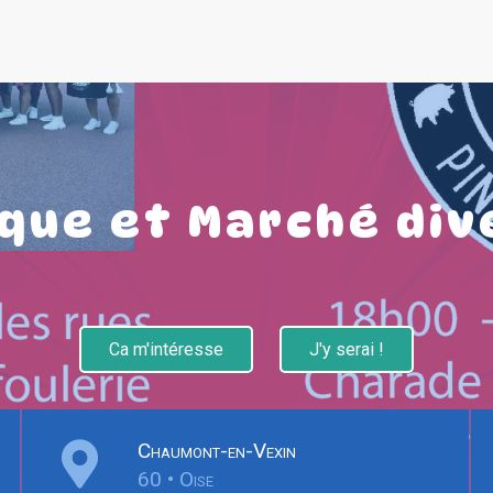
ique et Marché div
Ca m'intéresse
J'y serai !
Chaumont-en-Vexin
60 • Oise