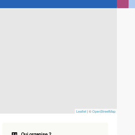
Leaflet
| ©
OpenStreetMap
Qui organise ?