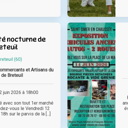
té nocturne de
eteuil
reteuil (60)
ommercants et Artisans du
 de Breteuil
 juin 2026 à 18h00
é avec son tout 1er marché
an
endez-vous le Vendredi 12
é
18h sur le parvis de la [...]