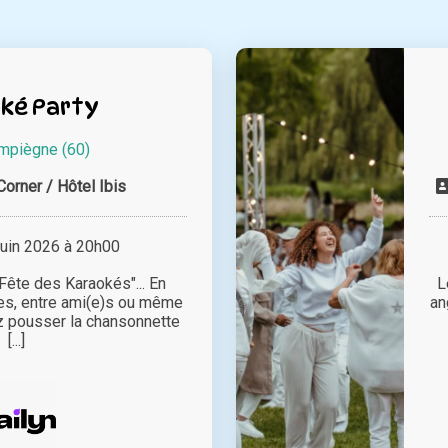
ké Party
mpiègne (60)
Corner / Hôtel Ibis
juin 2026 à 20h00
Fête des Karaokés"... En
L
ues, entre ami(e)s ou même
an
z pousser la chansonnette
[...]