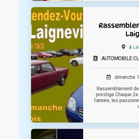
Rassemblem
Laig
à
La
AUTOMOBILE CL
dimanche 14
Rassemblement de 
prestige Chaque 2e
l’année, les passio
o