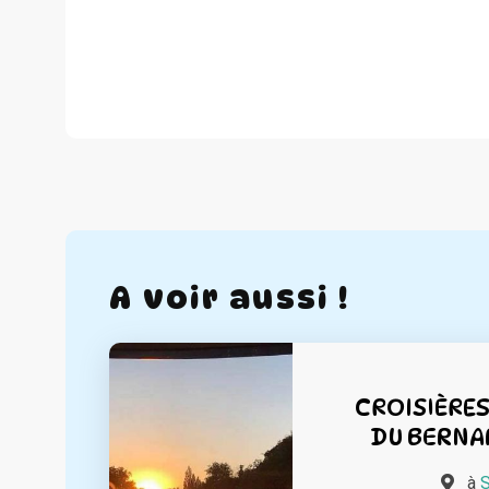
A voir aussi !
CROISIÈRES
DU BERNAR
à
S