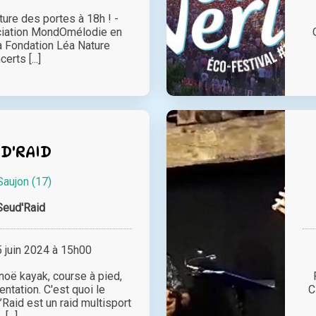
ure des portes à 18h ! -
ociation MondOmélodie en
la Fondation Léa Nature
erts [...]
D'RAID
Saujon (17)
Seud'Raid
juin 2024 à 15h00
anoë kayak, course à pied,
entation. C'est quoi le
C
aid est un raid multisport