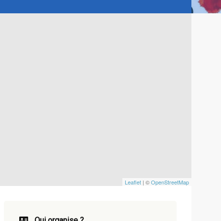
Leaflet
| ©
OpenStreetMap
Qui organise ?