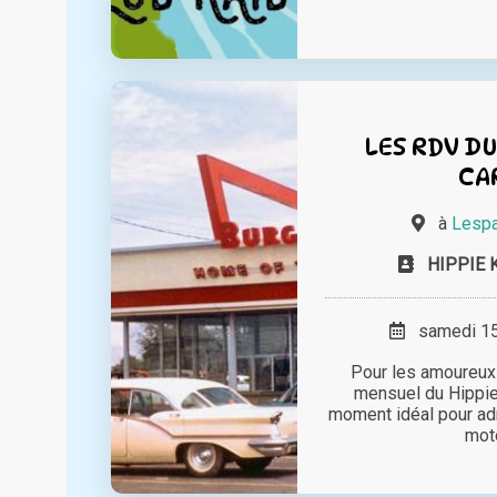
LES RDV DU
CA
à
Lespa
HIPPIE 
samedi 15 
Pour les amoureux 
mensuel du Hippie K
moment idéal pour adm
moto