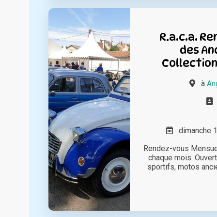
R.a.c.a. R
des An
Collectio
à
An
dimanche 16
Rendez-vous Mensuel
chaque mois. Ouvert
sportifs, motos ancien