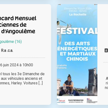
encard Mensuel
ciennes de
n d'Angoulême
goulême (16)
R.a .c.a.
 juin 2024 à 10h00
 tous les 3e Dimanche de
 aux véhicules anciens et
A
nes, Harley. Voitures [...]
r
n