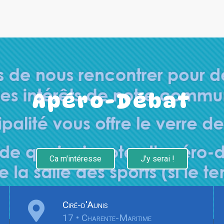
Apéro-Débat
Ca m'intéresse
J'y serai !
Ciré-d'Aunis
17 • Charente-Maritime