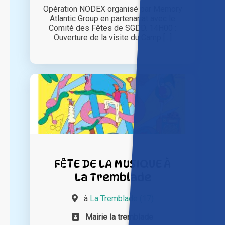
Opération NODEX organisé par Memory
Atlantic Group en partenariat avec le
Comité des Fêtes de SGDD. 14H00 :
Ouverture de la visite du Camp [...]
FÊTE DE LA MUSIQUE À
La Tremblade
à
La Tremblade (17)
Mairie la tremblade