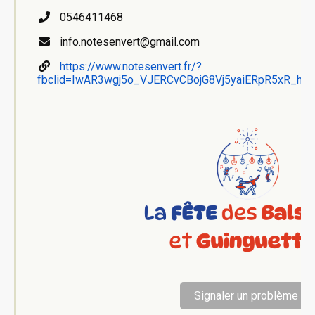
0546411468
info.notesenvert@gmail.com
https://www.notesenvert.fr/?
fbclid=IwAR3wgj5o_VJERCvCBojG8Vj5yaiERpR5xR_h
Signaler un problème