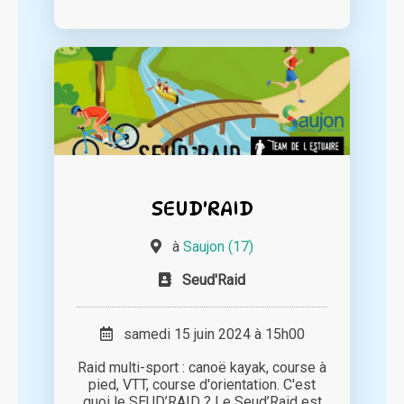
SEUD'RAID
à
Saujon (17)
Seud'Raid
samedi 15 juin 2024 à 15h00
Raid multi-sport : canoë kayak, course à
pied, VTT, course d'orientation. C'est
quoi le SEUD’RAID ? Le Seud’Raid est