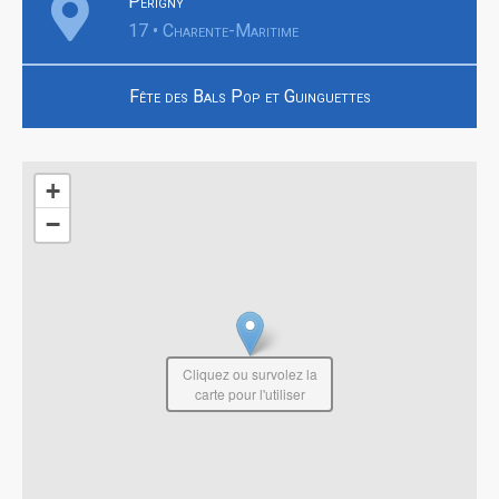
Périgny
17 • Charente-Maritime
Fête des Bals Pop et Guinguettes
+
−
Cliquez ou survolez la
carte pour l'utiliser