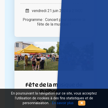
vendredi 21 juin 2024 à 21h00
Programme : Concert pour célébrer la
fête de la musique !
Fête de la musique de
Puilboreau
En poursuivant la navigation sur ce site, vous acceptez
l'utilisation de cookies à des fins statistiques et de
à
Puilboreau (17)
personnalisation.
En savoir plus