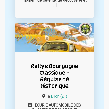
moment de détente, de découverte et
[...]
Rallye Bourgogne
Classique –
Régularité
Historique
à
Dijon (21)
ECURIE AUTOMOBILE DES