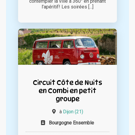
contempler la ville à 360° en prenant
l’apéritif! Les soirées [...]
Circuit Côte de Nuits
en Combi en petit
groupe
à
Dijon (21)
Bourgogne Ensemble