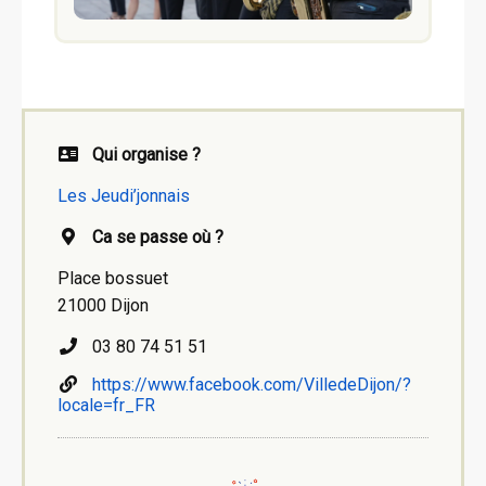
Qui organise ?
Les Jeudi’jonnais
Ca se passe où ?
Place bossuet
21000 Dijon
03 80 74 51 51
https://www.facebook.com/VilledeDijon/?
locale=fr_FR