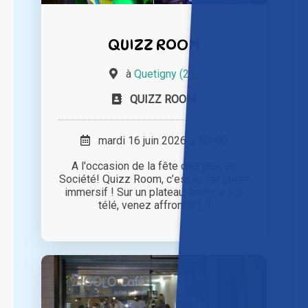
QUIZZ ROOM
à
Quetigny (21)
QUIZZ ROOM
mardi 16 juin 2026 à 10h00
A l'occasion de la fête des jeux de
Société! Quizz Room, c’est le 1er quizz
immersif ! Sur un plateau, comme à la
télé, venez affronter [...]