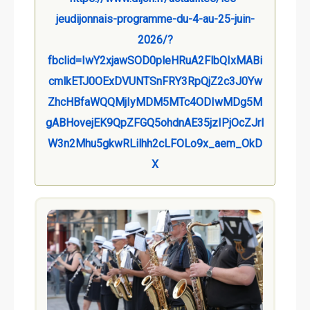
jeudijonnais-programme-du-4-au-25-juin-
2026/?
fbclid=IwY2xjawSOD0pleHRuA2FlbQIxMABi
cmlkETJ0OExDVUNTSnFRY3RpQjZ2c3J0Yw
ZhcHBfaWQQMjIyMDM5MTc4ODIwMDg5M
gABHovejEK9QpZFGQ5ohdnAE35jzIPjOcZJrI
W3n2Mhu5gkwRLilhh2cLFOLo9x_aem_OkD
X