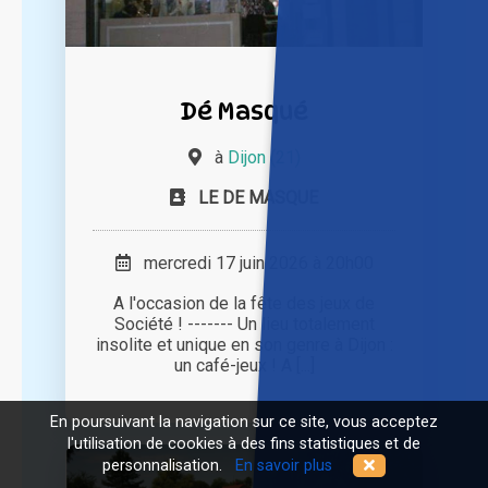
Dé Masqué
à
Dijon (21)
LE DE MASQUE
mercredi 17 juin 2026 à 20h00
A l'occasion de la fête des jeux de
Société ! ------- Un lieu totalement
insolite et unique en son genre à Dijon :
un café-jeux ! A [...]
En poursuivant la navigation sur ce site, vous acceptez
l'utilisation de cookies à des fins statistiques et de
personnalisation.
En savoir plus