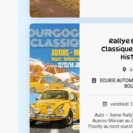
Rallye
Classique
His
ECURIE AUTOM
BO
vendredi 12
Auto – 3eme Rall
Auxois-Morvan au d
Pouilly au nord-ouest