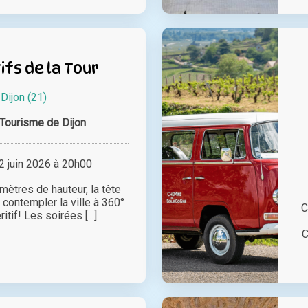
ifs de la Tour
à
Dijon (21)
 Tourisme de Dijon
 juin 2026 à 20h00
ètres de hauteur, la tête
 contempler la ville à 360°
C
itif! Les soirées [...]
C