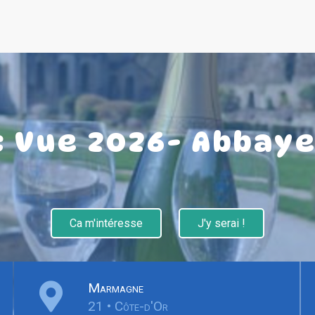
c Vue 2026- Abbay
Ca m'intéresse
J'y serai !
Marmagne
21 • Côte-d'Or