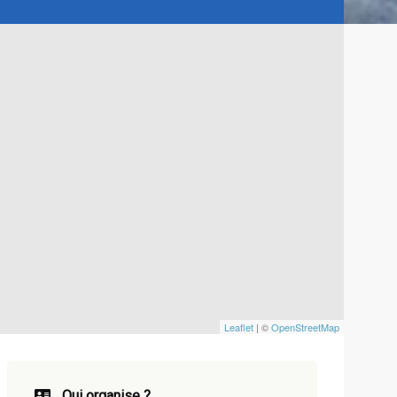
Leaflet
| ©
OpenStreetMap
Qui organise ?