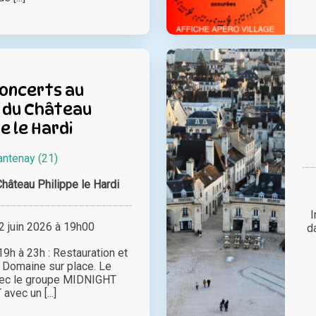
oncerts au
 du Château
pe le Hardi
antenay (21)
hâteau Philippe le Hardi
I
 juin 2026 à 19h00
d
9h à 23h : Restauration et
 Domaine sur place. Le
avec le groupe MIDNIGHT
vec un [...]