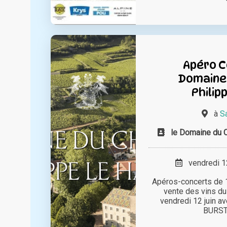
Apéro C
Domaine
Philip
à
S
le Domaine du C
vendredi 12
Apéros-concerts de 1
vente des vins du
vendredi 12 juin 
BURST a