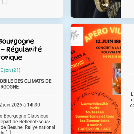
[...]
 Bourgogne
 – Régularité
torique
à
Dijon (21)
OBILE DES CLIMATS DE
URGOGNE
L
e
 juin 2026 à 14h30
co
ye Bourgogne Classique
épart de Bellenot-sous-
 de Beaune. Rallye national
de [...]