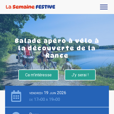
Balade apéro à vélo à
la découverte de la
Rance
Ca m'intéresse
J'y serai !
vendredi 19 juin 2026
de 17h00 à 19h00