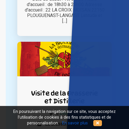
d'accueil : de 18h30 à 20h00 Adresse
d'accueil : 22 LA CROIX MOISAN 22150
PLOUGUENAST-LANGAST Latitude et
[...]
Visite de la Brasserie
et Distillerie
En poursuivant la navigation sur ce site, vous acceptez
à
Dinan (22)
l'utilisation de cookies à des fins statistiques et de
personnalisation.
En savoir plus
La Brasserie de DINAN