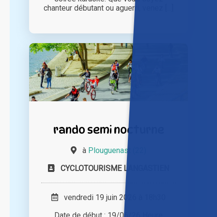
chanteur débutant ou aguerri, venez [...]
rando semi nocturne
à
Plouguenast (22)
CYCLOTOURISME LANGASTIEN
vendredi 19 juin 2026 à 18h30
Date de début : 19/06/26 Heure