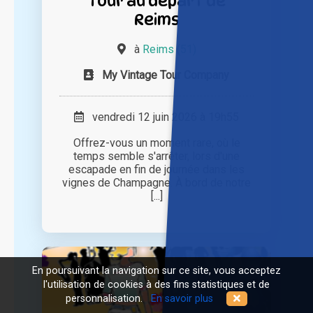
Tour au départ de
Reims
à
Reims (51)
My Vintage Tour Company
vendredi 12 juin 2026 à 19h55
Offrez-vous un moment rare, où le
temps semble s'arrêter, lors d'une
escapade en fin de journée dans les
vignes de Champagne. À bord de notre
[...]
En poursuivant la navigation sur ce site, vous acceptez
l'utilisation de cookies à des fins statistiques et de
personnalisation.
En savoir plus