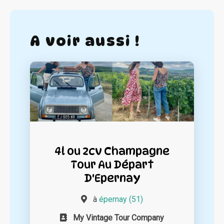
A voir aussi !
4l ou 2cv Champagne
Tour Au Départ
D'Epernay
à
épernay (51)
My Vintage Tour Company