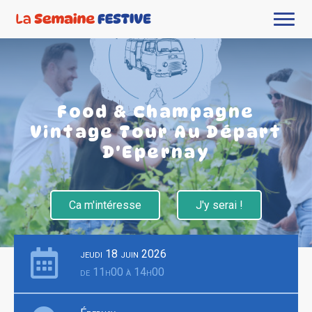
Food & Champagne
Vintage Tour Au Départ
D'Epernay
Ca m'intéresse
J'y serai !
jeudi 18 juin 2026
de 11h00 à 14h00