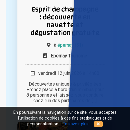
Esprit de champagne
: découverte en
navette et
dégustation gratuite
à
épernay (51)
Epernay Tourisme
vendredi 12 juin 2026 à 14h00
Découvertes uniques & privilégiées
Prenez place à bord d’un minibus pour
8 personnes et laissez-vous conduire
chez l’un des partenaires de [...]
En poursuivant la navigation sur ce site, vous acceptez
l'utilisation de cookies à des fins statistiques et de
personnalisation.
En savoir plus