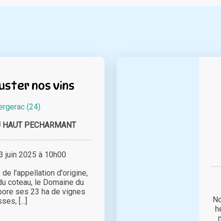
ster nos vins
ergerac (24)
U HAUT PECHARMANT
 juin 2025 à 10h00
de l'appellation d'origine,
 du coteau, le Domaine du
bore ses 23 ha de vignes
No
ses, [...]
h