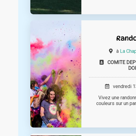
Rando
à
La Chap
COMITE DEP
DO
vendredi 13
Vivez une randonn
couleurs sur un pa