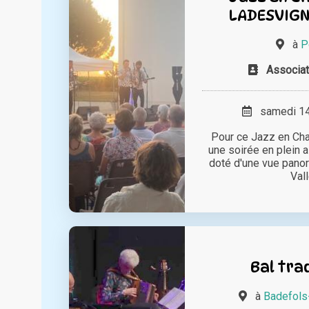
LADESVIGN
à
P
Associat
samedi 14 
Pour ce Jazz en Ch
une soirée en plein a
doté d'une vue panor
Vall
Bal tra
à
Badefols