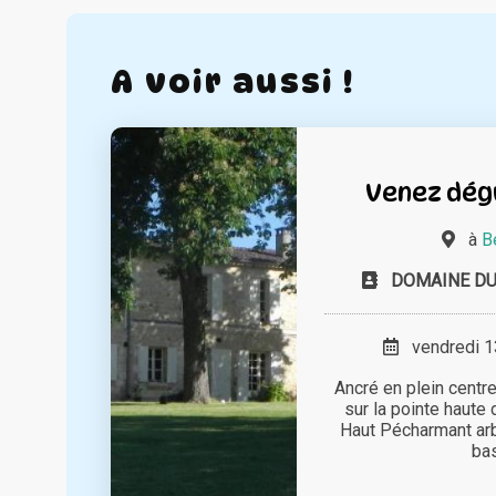
A voir aussi !
Venez dégu
à
B
DOMAINE D
vendredi 13
Ancré en plein centre 
sur la pointe haute
Haut Pécharmant ar
bas