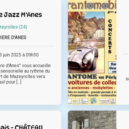
 Jazz M'Anes
eyrolles (24)
IERE D'ANES
 juin 2025 à 09h30
re d'Anes" vous accueille
sensorielle au rythme du
rt de Mazeyrolles vers
s
il pour [...]
ais - CHÂTEAU