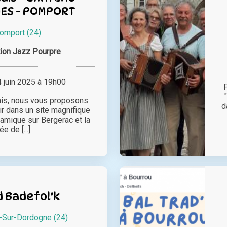
ES - POMPORT
omport (24)
ion Jazz Pourpre
juin 2025 à 19h00
P
ais, nous vous proposons
d
ir dans un site magnifique
amique sur Bergerac et la
ée de [...]
d Badefol'k
-Sur-Dordogne (24)