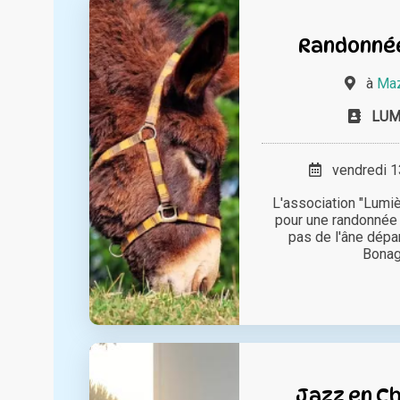
Randonnée
à
Maz
LUM
vendredi 13
L'association "Lumiè
pour une randonnée 
pas de l'âne dépa
Bonagu
Jazz en Ch