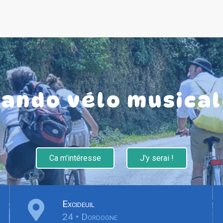
ando vélo musica
Ca m'intéresse
J'y serai !
Excideuil
24 • Dordogne