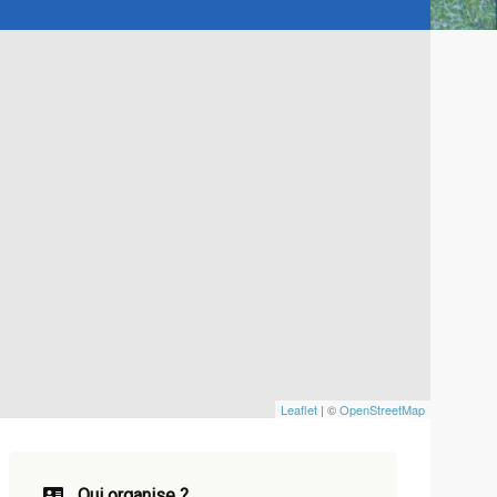
Leaflet
| ©
OpenStreetMap
Qui organise ?