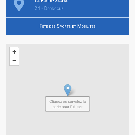
La Roque-Gageac
24 • Dordogne
Fête des Sports et Mobilités
+
−
Cliquez ou survolez la
carte pour l'utiliser