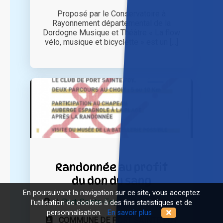
Proposé par le Conservatoire à
Rayonnement départemental de la
Dordogne Musique et Théâtre « La flow
vélo, musique et bicyclette » est un [...]
Randonnée au profit
du don du sang
En poursuivant la navigation sur ce site, vous acceptez
à
Port-Sainte-Foy-Et-Ponchapt (33)
l'utilisation de cookies à des fins statistiques et de
personnalisation.
En savoir plus
COMMUNE DE PORT SAINTE FOY