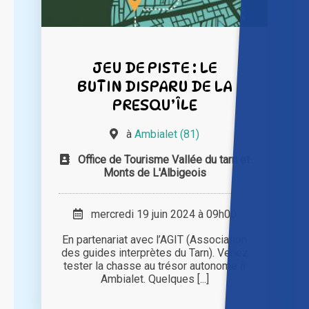
JEU DE PISTE : LE
BUTIN DISPARU DE LA
PRESQU’ÎLE
à
Ambialet (81)
Office de Tourisme Vallée du tarn et
Monts de L'Albigeois
mercredi 19 juin 2024 à 09h00
En partenariat avec l’AGIT (Association
des guides interprètes du Tarn). Venez
tester la chasse au trésor autonome à
Ambialet. Quelques [...]