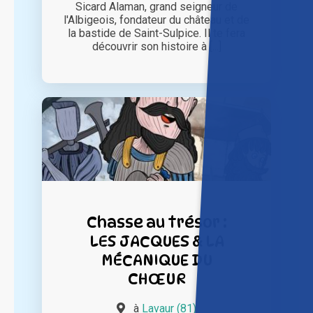
Sicard Alaman, grand seigneur de
l'Albigeois, fondateur du château et de
la bastide de Saint-Sulpice. Il te fera
découvrir son histoire à [...]
Chasse au trésor :
LES JACQUES & LA
MÉCANIQUE DU
CHŒUR
à
Lavaur (81)