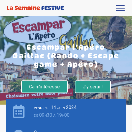
Escampar l'Apéro
Gaillac (Rando + Escape
game + Apéro)
Ca m'intéresse
J'y serai !
vendredi 14 juin 2024
de 09h30 à 19h00