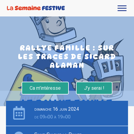
RALLYE FAMILLE : SUR
LES TRACES DE SICARD
ALAMAN
Ca m'intéresse
J'y serai !
dimanche 16 juin 2024
de 09h00 à 19h00