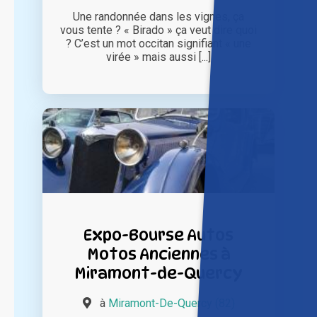
Une randonnée dans les vignes, ça
vous tente ? « Birado » ça veut dire quoi
? C’est un mot occitan signifiant « une
virée » mais aussi [...]
Expo-Bourse Autos
Motos Anciennes à
Miramont-de-Quercy
à
Miramont-De-Quercy (82)