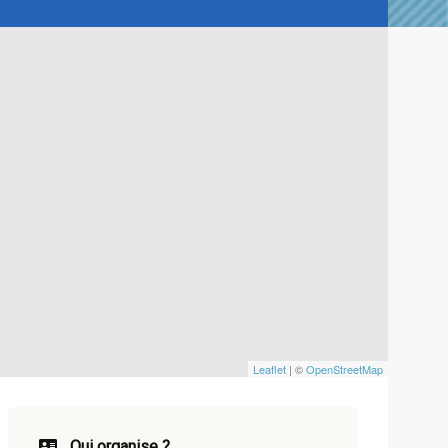
Leaflet
| ©
OpenStreetMap
Qui organise ?