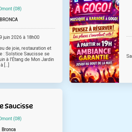
Omont (08)
BRONCA
 juin 2026 à 18h00
u de joie, restauration et
le : Solstice Saucisse se
Sa
uin à l'Étang de Mon Jardin
à [...]
e Saucisse
Omont (08)
Bronca