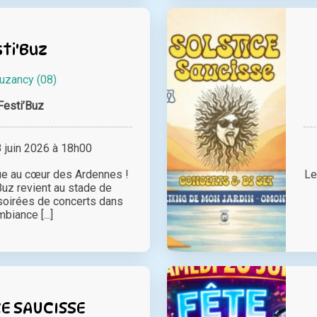
ti'Buz
uzancy (08)
Festi’Buz
juin 2026 à 18h00
ue au cœur des Ardennes !
Le
Buz revient au stade de
soirées de concerts dans
biance [...]
E SAUCISSE