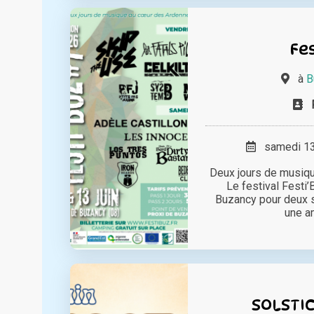
Fes
à
B
samedi 13 
Deux jours de musiq
Le festival Festi’
Buzancy pour deux 
une am
SOLSTIC