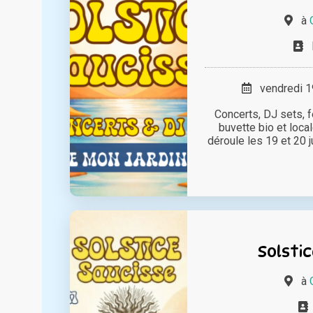
à
vendredi 19
Concerts, DJ sets, fe
buvette bio et loca
déroule les 19 et 20 j
Solstic
à