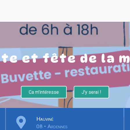
te et fête de la 
Ca m'intéresse
J'y serai !
Hauviné
08 • Ardennes