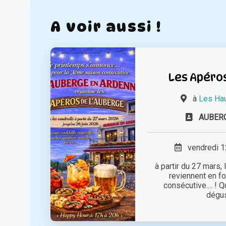
A voir aussi !
Les Apéros
à
Les Hau
AUBER
vendredi 12
à partir du 27 mars,
reviennent en fo
consécutive.... ! Q
dégust