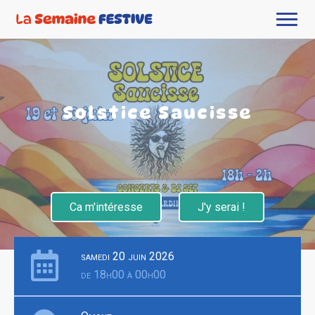
Solstice Saucisse
Ca m'intéresse
J'y serai !
samedi 20 juin 2026
de 18h00 à 00h00