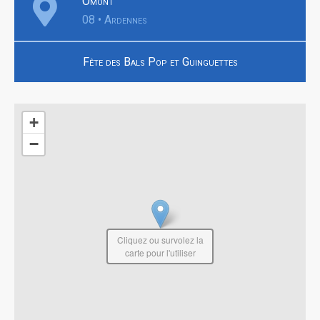
Omont
08 • Ardennes
Fête des Bals Pop et Guinguettes
+
−
Cliquez ou survolez la
carte pour l'utiliser