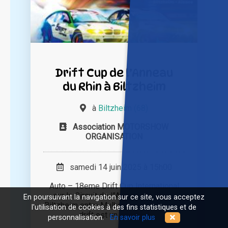
Drift Cup de l’Anneau
du Rhin à Biltzheim
à
Biltzheim (68)
Association MOTORSHOW
ORGANISATION
samedi 14 juin 2025 à 15h00
Auto – 18eme Drift Cup International
sur le Circuit de l”Anneau du Rhin à
En poursuivant la navigation sur ce site, vous acceptez
Biltzheim entre Mulhouse et Colmar. Le
l'utilisation de cookies à des fins statistiques et de
drift est un sport [...]
personnalisation.
En savoir plus