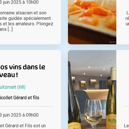
 juin 2025 à 10h00
omaine alsacien et son
L
visite guidée spécialement
r
és et les amateurs. Plongez
u
ns [...]
s vins dans le
veau !
ultzmatt (68)
ollet Gérard et fils
 juin 2025 à 09h00
t Gérard et Fils est un
Le