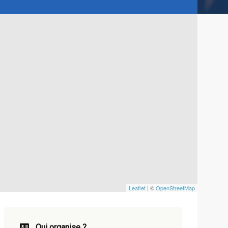
Leaflet
| ©
OpenStreetMap
Qui organise ?