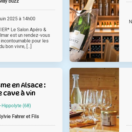
May buzz
juin 2025 à 14h00
N
IER* Le Salon Apéro &
lmar est un rendez-vous
 incontournable pour les
 bon vivre, [...]
me en Alsace :
e cave à vin
-Hippolyte (68)
lvie Fahrer et Fils