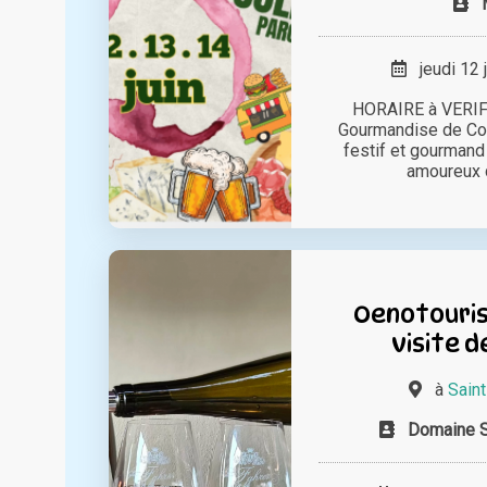
jeudi 12 
HORAIRE à VERIF
Gourmandise de Co
festif et gourmand
amoureux du
Oenotouris
visite d
à
Saint
Domaine Sy