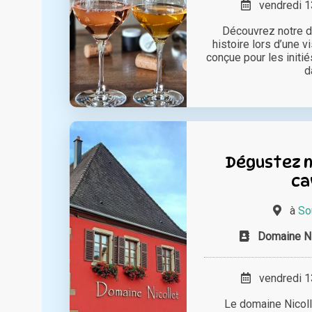
vendredi 13
Découvrez notre d
histoire lors d’une 
conçue pour les initi
da
Dégustez no
ca
à
So
Domaine Nic
vendredi 13
Le domaine Nicolle