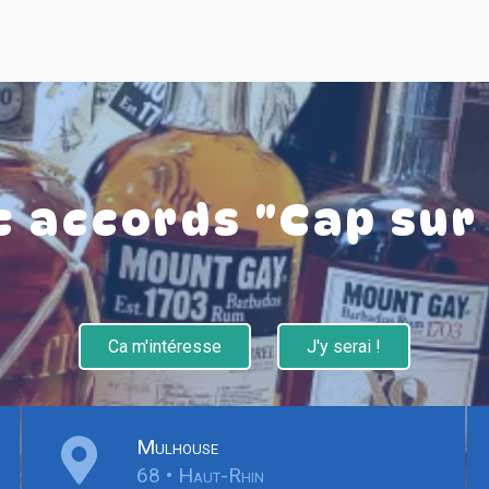
c accords "Cap sur 
Ca m'intéresse
J'y serai !
Mulhouse
68 • Haut-Rhin