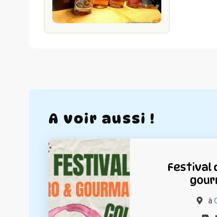
A voir aussi !
Festival 
gour
à