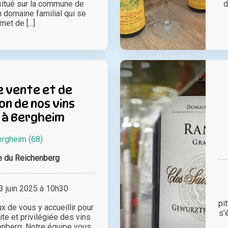
situé sur la commune de
d
n domaine familial qui se
met de [...]
 vente et de
n de nos vins
 à Bergheim
rgheim (68)
 du Reichenberg
 juin 2025 à 10h30
pi
de vous y accueillir pour
s’
te et privilégiée des vins
enberg. Notre équipe vous