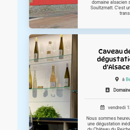
domaine alsacien 
Soultzmatt. C’est u
trans
Caveau de
dégustatio
d’Alsace
à
Be
Domaine
vendredi 13
Nous sommes heureux 
une dégustation inédi
du Château du Reich