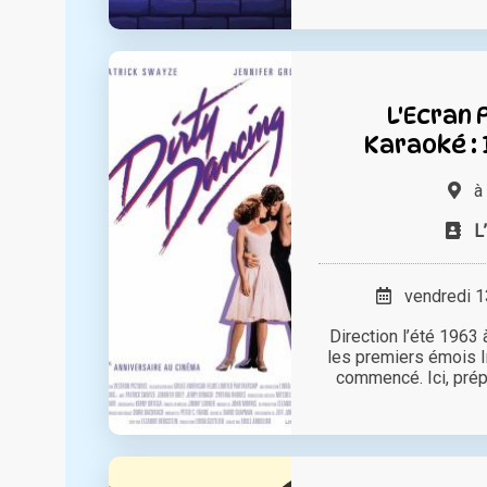
L'Ecran 
Karaoké : 
à
L
vendredi 13
Direction l’été 1963 
les premiers émois In
commencé. Ici, prépa