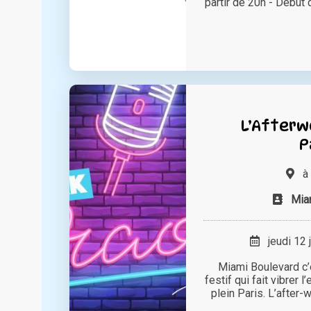
partir de 20h - Début d
L’Afterw
P
à
Mia
jeudi 12 
Miami Boulevard c’e
festif qui fait vibrer
plein Paris. L’after-w