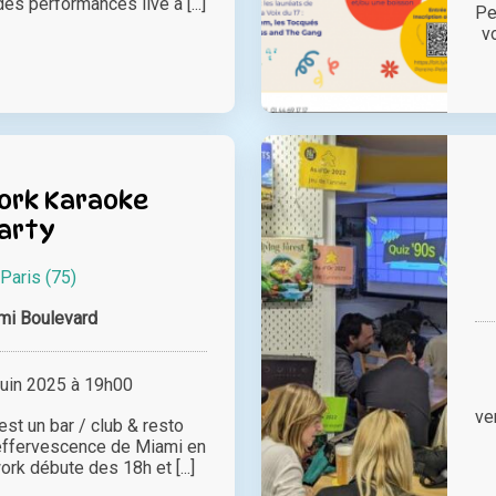
es performances live à [...]
Pe
v
ork Karaoke
arty
Paris (75)
mi Boulevard
juin 2025 à 19h00
ve
st un bar / club & resto
 l’effervescence de Miami en
ork débute des 18h et [...]