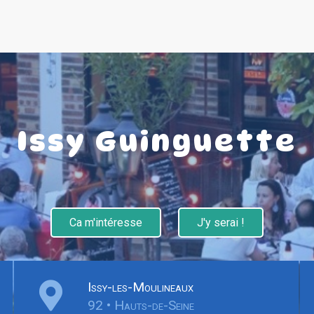
Issy Guinguette
Ca m'intéresse
J'y serai !
Issy-les-Moulineaux
92 • Hauts-de-Seine