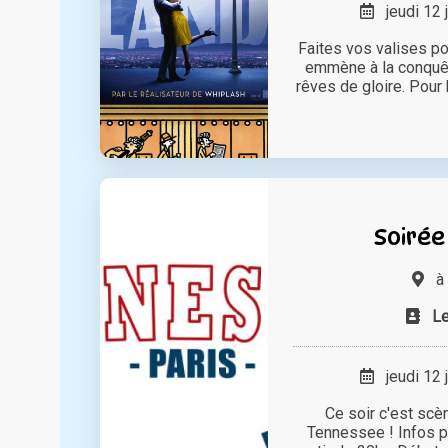
jeudi 12 
Faites vos valises pou
emmène à la conquê
rêves de gloire. Pour b
Soirée
à
L
jeudi 12 
Ce soir c'est scè
Tennessee ! Infos pr