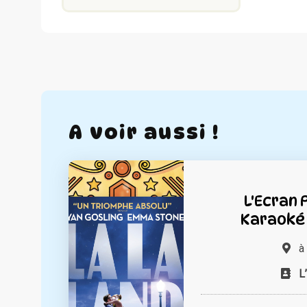
A voir aussi !
L'Ecran 
Karaoké 
à
L