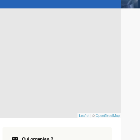
Leaflet
| ©
OpenStreetMap
Qui organise ?