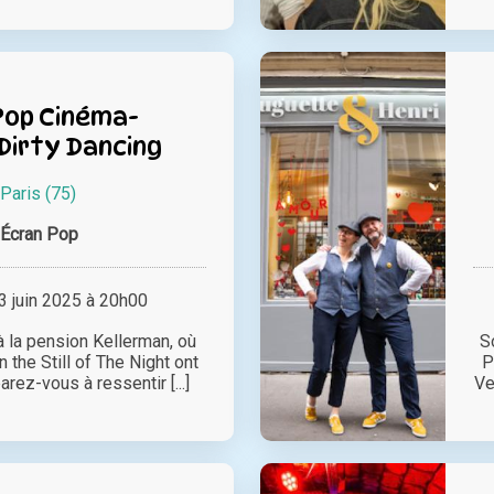
Pop Cinéma-
Dirty Dancing
Paris (75)
’Écran Pop
 juin 2025 à 20h00
à la pension Kellerman, où
S
 the Still of The Night ont
P
rez-vous à ressentir [...]
Ve