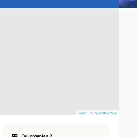
Leaflet
| ©
OpenStreetMap
Qui organise ?