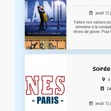
jeudi 12 
Faites vos valises pou
emmène à la conquê
rêves de gloire. Pour b
Soirée
à
L
jeudi 12 