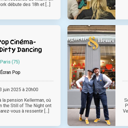
ork débute des 18h et [...]
Pop Cinéma-
Dirty Dancing
Paris (75)
’Écran Pop
 juin 2025 à 20h00
à la pension Kellerman, où
S
 the Still of The Night ont
P
rez-vous à ressentir [...]
Ve